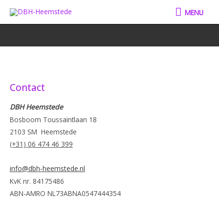
Ga
MENU
MENU
naar
de
inhoud
Contact
DBH Heemstede
Bosboom Toussaintlaan 18
2103 SM Heemstede
(+31) 06 474 46 399
info@dbh-heemstede.nl
KvK nr. 84175486
ABN-AMRO NL73ABNA0547444354