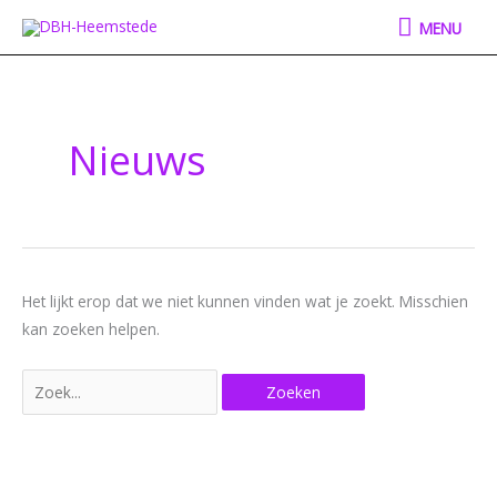
Ga
MENU
MENU
naar
Zoek
de
naar:
inhoud
Nieuws
Het lijkt erop dat we niet kunnen vinden wat je zoekt. Misschien
kan zoeken helpen.